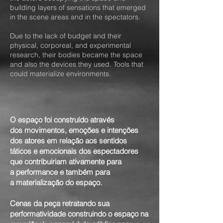
building layers of sensations that emerged
in the scene areas and in the spectators.
Due to the lack of budget and their
physical, corporeal, and experimental
research, their bodies became the space
and also the devices they used. Tools that
could materialize environments.
O espaço foi construído através
dos movimentos, emoções e intenções
dos atores em relação aos sentidos
táticos e emocionais dos espectadores
que contribuiriam ativamente para
a performance e também para
a materialização do espaço.
Cenas da peça retratando sua
performatividade construindo o espaço na