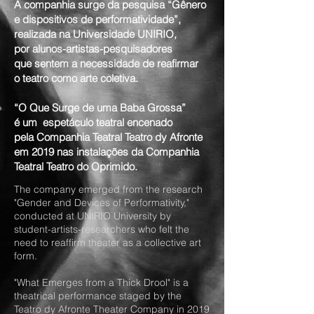
A companhia surge da pesquisa “Gênero
e dispositivos de performatividade”,
realizada na Universidade UNIRIO,
por alunos-artistas-pesquisadores
que sentem a necessidade de reafirmar
o teatro como arte coletiva.
“O Que Surge de uma Baba Grossa”
é um espetáculo teatral encenado
pela Companhia Teatral Teatro dy Afronte
em 2019 nas instalações da Companhia
Teatral Teatro do Oprimido.
The company emerged from the research
"Gender and Devices of Performativity,"
conducted at UNIRIO University by
student-artists-researchers who felt the
need to reaffirm theater as a collective art
form.
"What Emerges from a Thick Drool" is a
theatrical performance staged by the
Teatro dy Afronte Theater Company in 2019