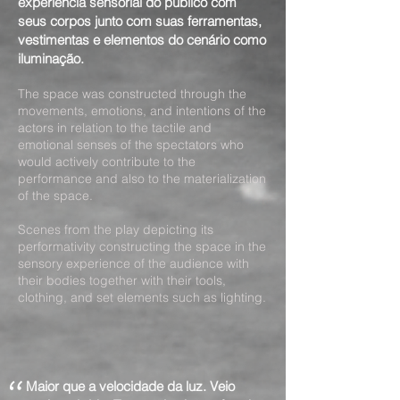
experiência sensorial do público com
seus corpos junto com suas ferramentas,
vestimentas e elementos do cenário como
iluminação.
The space was constructed through the
movements, emotions, and intentions of the
actors in relation to the tactile and
emotional senses of the spectators who
would actively contribute to the
performance and also to the materialization
of the space.
Scenes from the play depicting its
performativity constructing the space in the
sensory experience of the audience with
their bodies together with their tools,
clothing, and set elements such as lighting.
"
Maior que a velocidade da luz. Veio