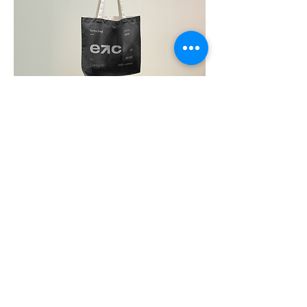
O site
teclaesc.com
foi concebido como
uma metalinguagem, um reflexo da própria
essência da marca ESC. Ele não é apenas
uma peça final do meu portfólio, mas um
espaço estratégico que articula e apresenta
a intersecção entre criação, inovação e a
busca pelo inesperado. Cada elemento
deste site é uma extensão do meu