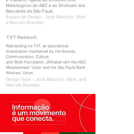
Metalúrgicos do ABC e ao Sindicato dos
Bancários de São Paulo.
Equipe de Design - Jordi Marchon, Mark
e Marcelo Brandão.
TVT Network
Rebranding for TVT, an educational
broadcaster maintained by the Society,
Communication, Culture,
and Work Foundation, affiliated with the ABC
Metalworkers’ Union and the São Paulo Bank
Workers’ Union.
Design Team – Jordi Marchon, Mark, and
Marcelo Brandão.